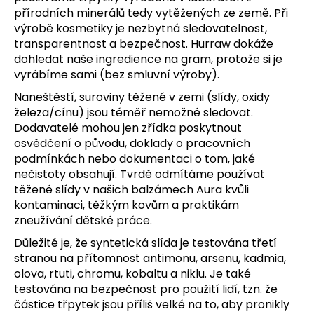
přírodních minerálů tedy vytěžených ze země. Při
výrobě kosmetiky je nezbytná sledovatelnost,
transparentnost a bezpečnost. Hurraw dokáže
dohledat naše ingredience na gram, protože si je
vyrábíme sami (bez smluvní výroby).
Naneštěstí, suroviny těžené v zemi (slídy, oxidy
železa/cínu) jsou téměř nemožné sledovat.
Dodavatelé mohou jen zřídka poskytnout
osvědčení o původu, doklady o pracovních
podmínkách nebo dokumentaci o tom, jaké
nečistoty obsahují. Tvrdě odmítáme používat
těžené slídy v našich balzámech Aura kvůli
kontaminaci, těžkým kovům a praktikám
zneužívání dětské práce.
Důležité je, že syntetická slída je testována třetí
stranou na přítomnost antimonu, arsenu, kadmia,
olova, rtuti, chromu, kobaltu a niklu. Je také
testována na bezpečnost pro použití lidí, tzn. že
částice třpytek jsou příliš velké na to, aby pronikly