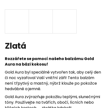
a
j
í
t
?
Zlatá
HLEDAT
Rozzářete se pomocí našeho balzámu Gold
Aura na bázi kokosu!
Gold Aura byl speciálně vytvořen tak, aby celý den
D
či noc vyzařoval Vaší vnitřní záři!
Tento balzám
o
není třpytivý a mastný, nýbrž klouže po pokožce
p
hedvábně a jemně.
o
Gold Aura zvýrazňuje pokožku teplými, slunečnými
r
tóny. Používejte na tvářích, obočí, lícních nebo
u
klíčních kostech...... zkrátka kdekoli!