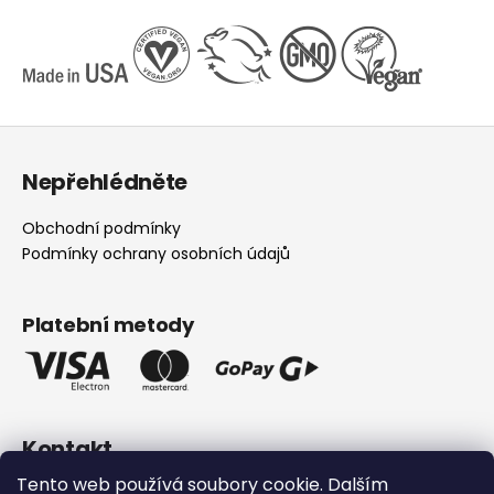
Z
á
Nepřehlédněte
p
a
Obchodní podmínky
t
Podmínky ochrany osobních údajů
í
Platební metody
Kontakt
Tento web používá soubory cookie. Dalším