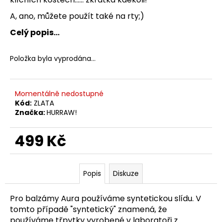
č
u
A, ano, můžete použít také na rty;)
j
Celý popis...
e
m
e
Položka byla vyprodána…
Momentálně nedostupné
Kód:
ZLATA
Značka:
HURRAW!
499 Kč
Měrná
cena:
Popis
Diskuze
Pro balzámy Aura používáme syntetickou slídu. V
tomto případě "syntetický" znamená, že
používáme třpytky vyrobené v laboratoři z