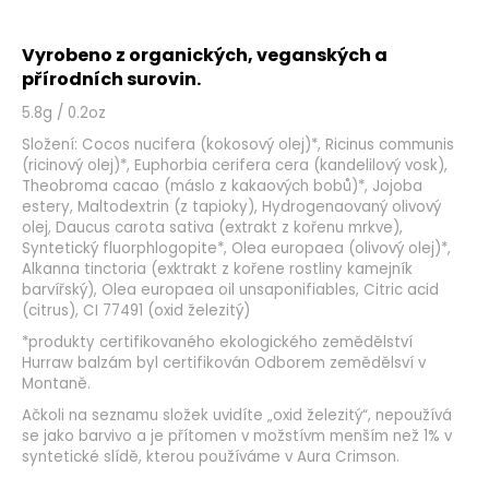
Vyrobeno z organických, veganských a
přírodních surovin.
5.8g / 0.2oz
Složení: Cocos nucifera (kokosový olej)*, Ricinus communis
(ricinový olej)*, Euphorbia cerifera cera (kandelilový vosk),
Theobroma cacao (máslo z kakaových bobů)*, Jojoba
estery, Maltodextrin (z tapioky), Hydrogenaovaný olivový
olej, Daucus carota sativa (extrakt z kořenu mrkve),
Syntetický fluorphlogopite*, Olea europaea (olivový olej)*,
Alkanna tinctoria (exktrakt z kořene rostliny kamejník
barvířský), Olea europaea oil unsaponifiables, Citric acid
(citrus), CI 77491 (oxid železitý)
*produkty certifikovaného ekologického zemědělství
Hurraw balzám byl certifikován Odborem zemědělsví v
Montaně.
Ačkoli na seznamu složek uvidíte „oxid železitý“, nepoužívá
se jako barvivo a je přítomen v možstívm menším než 1% v
syntetické slídě, kterou používáme v Aura Crimson.