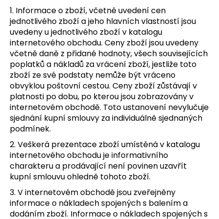
č
1. Informace o zboží, včetně uvedení cen
u
jednotlivého zboží a jeho hlavních vlastností jsou
j
uvedeny u jednotlivého zboží v katalogu
e
internetového obchodu. Ceny zboží jsou uvedeny
m
včetně daně z přidané hodnoty, všech souvisejících
e
poplatků a nákladů za vrácení zboží, jestliže toto
zboží ze své podstaty nemůže být vráceno
obvyklou poštovní cestou. Ceny zboží zůstávají v
platnosti po dobu, po kterou jsou zobrazovány v
internetovém obchodě. Toto ustanovení nevylučuje
sjednání kupní smlouvy za individuálně sjednaných
podmínek.
2. Veškerá prezentace zboží umístěná v katalogu
internetového obchodu je informativního
charakteru a prodávající není povinen uzavřít
kupní smlouvu ohledně tohoto zboží.
3. V internetovém obchodě jsou zveřejněny
informace o nákladech spojených s balením a
dodáním zboží. Informace o nákladech spojených s