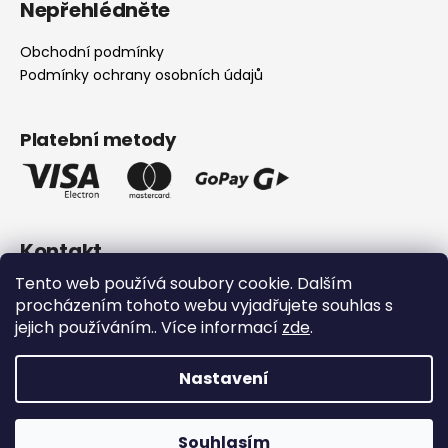
Nepřehlédněte
p
a
Obchodní podmínky
t
Podmínky ochrany osobních údajů
í
Platební metody
Kontakt
Tento web používá soubory cookie. Dalším
info
@
hurraw.cz
procházením tohoto webu vyjadřujete souhlas s
+420 606 545 069
jejich používáním.. Více informací
zde
.
Nastavení
Vytvořil Shoptet
Souhlasím
Copyright 2026
HURRAW.cz
. Všechna práva vyhrazena.