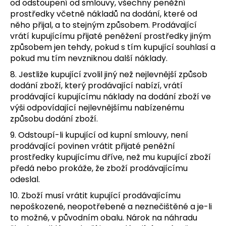
od odstoupení od smlouvy, všechny peněžní
prostředky včetně nákladů na dodání, které od
něho přijal, a to stejným způsobem. Prodávající
vrátí kupujícímu přijaté peněžení prostředky jiným
způsobem jen tehdy, pokud s tím kupující souhlasí a
pokud mu tím nevzniknou další náklady.
8. Jestliže kupující zvolil jiný než nejlevnější způsob
dodání zboží, který prodávající nabízí, vrátí
prodávající kupujícímu náklady na dodání zboží ve
výši odpovídající nejlevnějšímu nabízenému
způsobu dodání zboží.
9. Odstoupí-li kupující od kupní smlouvy, není
prodávající povinen vrátit přijaté peněžní
prostředky kupujícímu dříve, než mu kupující zboží
předá nebo prokáže, že zboží prodávajícímu
odeslal.
10. Zboží musí vrátit kupující prodávajícímu
nepoškozené, neopotřebené a neznečištěné a je-li
to možné, v původním obalu. Nárok na náhradu