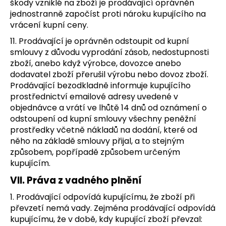
škody vzniklé na zboží je prodávající oprávněn
jednostranně započíst proti nároku kupujícího na
vrácení kupní ceny.
11. Prodávající je oprávněn odstoupit od kupní
smlouvy z důvodu vyprodání zásob, nedostupnosti
zboží, anebo když výrobce, dovozce anebo
dodavatel zboží přerušil výrobu nebo dovoz zboží.
Prodávající bezodkladně informuje kupujícího
prostřednictví emailové adresy uvedené v
objednávce a vrátí ve lhůtě 14 dnů od oznámení o
odstoupení od kupní smlouvy všechny peněžní
prostředky včetně nákladů na dodání, které od
něho na základě smlouvy přijal, a to stejným
způsobem, popřípadě způsobem určeným
kupujícím.
VII. Práva z vadného plnění
1. Prodávající odpovídá kupujícímu, že zboží při
převzetí nemá vady. Zejména prodávající odpovídá
kupujícímu, že v době, kdy kupující zboží převzal: