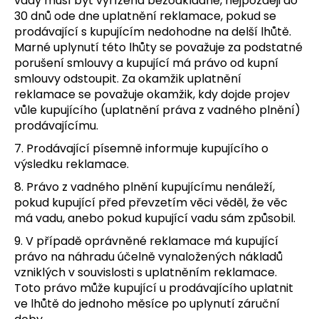
vady musí být vyřízena bezodkladně, nejpozději do
30 dnů ode dne uplatnění reklamace, pokud se
prodávající s kupujícím nedohodne na delší lhůtě.
Marné uplynutí této lhůty se považuje za podstatné
porušení smlouvy a kupující má právo od kupní
smlouvy odstoupit. Za okamžik uplatnění
reklamace se považuje okamžik, kdy dojde projev
vůle kupujícího (uplatnění práva z vadného plnění)
prodávajícímu.
7. Prodávající písemně informuje kupujícího o
výsledku reklamace.
8. Právo z vadného plnění kupujícímu nenáleží,
pokud kupující před převzetím věci věděl, že věc
má vadu, anebo pokud kupující vadu sám způsobil.
9. V případě oprávněné reklamace má kupující
právo na náhradu účelně vynaložených nákladů
vzniklých v souvislosti s uplatněním reklamace.
Toto právo může kupující u prodávajícího uplatnit
ve lhůtě do jednoho měsíce po uplynutí záruční