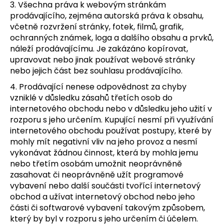
3. Všechna práva k webovým stránkám
prodávajícího, zejména autorská práva k obsahu,
včetně rozvržení stránky, fotek, filmů, grafik,
ochranných známek, loga a dalšího obsahu a prvků,
náleží prodávajícímu. Je zakázáno kopírovat,
upravovat nebo jinak používat webové stránky
nebo jejich část bez souhlasu prodávajícího.
4. Prodávající nenese odpovědnost za chyby
vzniklé v důsledku zásahů třetích osob do
internetového obchodu nebo v důsledku jeho užití v
rozporu s jeho určením. Kupující nesmí při využívání
internetového obchodu používat postupy, které by
mohly mít negativní vliv na jeho provoz a nesmí
vykonávat žádnou činnost, která by mohla jemu
nebo třetím osobám umožnit neoprávněně
zasahovat či neoprávněně užít programové
vybavení nebo další součásti tvořící internetový
obchod a užívat internetový obchod nebo jeho
části či softwarové vybavení takovým způsobem,
který by byl v rozporu s jeho určením či účelem.