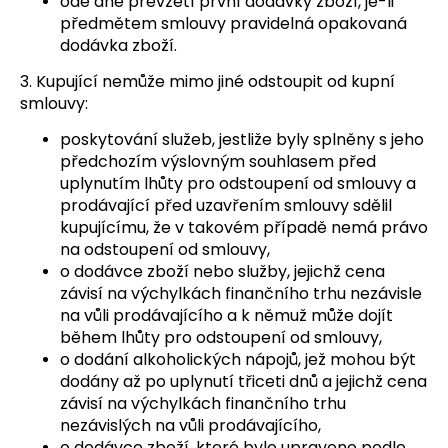
ode dne převzetí první dodávky zboží, je-li
předmětem smlouvy pravidelná opakovaná
dodávka zboží.
3. Kupující nemůže mimo jiné odstoupit od kupní
smlouvy:
poskytování služeb, jestliže byly splněny s jeho
předchozím výslovným souhlasem před
uplynutím lhůty pro odstoupení od smlouvy a
prodávající před uzavřením smlouvy sdělil
kupujícímu, že v takovém případě nemá právo
na odstoupení od smlouvy,
o dodávce zboží nebo služby, jejichž cena
závisí na výchylkách finančního trhu nezávisle
na vůli prodávajícího a k němuž může dojít
během lhůty pro odstoupení od smlouvy,
o dodání alkoholických nápojů, jež mohou být
dodány až po uplynutí třiceti dnů a jejichž cena
závisí na výchylkách finančního trhu
nezávislých na vůli prodávajícího,
o dodávce zboží, které bylo upraveno podle