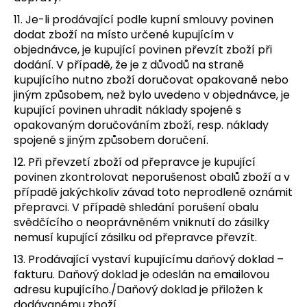
11. Je-li prodávající podle kupní smlouvy povinen
dodat zboží na místo určené kupujícím v
objednávce, je kupující povinen převzít zboží při
dodání. V případě, že je z důvodů na straně
kupujícího nutno zboží doručovat opakovaně nebo
jiným způsobem, než bylo uvedeno v objednávce, je
kupující povinen uhradit náklady spojené s
opakovaným doručováním zboží, resp. náklady
spojené s jiným způsobem doručení.
12. Při převzetí zboží od přepravce je kupující
povinen zkontrolovat neporušenost obalů zboží a v
případě jakýchkoliv závad toto neprodleně oznámit
přepravci. V případě shledání porušení obalu
svědčícího o neoprávněném vniknutí do zásilky
nemusí kupující zásilku od přepravce převzít.
13. Prodávající vystaví kupujícímu daňový doklad –
fakturu. Daňový doklad je odeslán na emailovou
adresu kupujícího./Daňový doklad je přiložen k
dodávanému zboží.