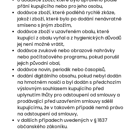
přání kupujícího nebo pro jeho osobu,
dodávce zboží, které podléhá rychlé zkáze,
jakož i zboží, které bylo po dodání nenávratně
smíseno s jiným zbožím,
dodávce zboží v uzavřeném obalu, které
kupující z obalu vyňal a z hygienických důvodů
jej není možné vrátit,
dodávce zvukové nebo obrazové nahrávky
nebo počítačového programu, pokud porušil
jejich původní obal,
dodávce novin, periodik nebo časopisů,
dodání digitálního obsahu, pokud nebyl dodán
na hmotném nosiči a byl dodán s předchozím
výslovným souhlasem kupujícího před
uplynutím lhůty pro odstoupení od smlouvy a
prodávající před uzavřením smlouvy sdělil
kupujícímu, že v takovém případě nemá právo
na odstoupení od smlouvy,
v dalších případech uvedených v § 1837
občanského zákoníku.