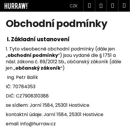
K
Přejít
Hledat
Náku
M
Přihlášen
CZK
na
o
obsah
Zpět
Zpět
košík
š
Obchodní podmínky
í
C
k
o
I.
Základní ustanovení
p
1. Tyto všeobecné obchodní podmínky (dále jen
o
„
obchodní podmínky
“) jsou vydané dle § 1751 a
t
násl. zákona č. 89/2012 Sb., občanský zákoník (dále
jen „
občanský zákoník
“)
ř
e
Ing. Petr Balík
b
IČ: 70784353
u
DIČ: CZ7908310388
j
se sídlem: Jarní 1584, 25301 Hostivice
e
t
kontaktní údaje: Jarní 1584, 25301 Hostivice
e
email: info@hurraw.cz
n