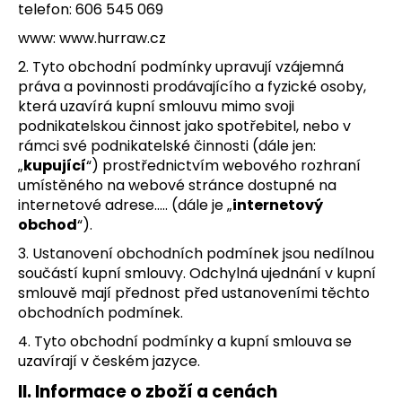
telefon: 606 545 069
a
www: www.hurraw.cz
j
í
2. Tyto obchodní podmínky upravují vzájemná
práva a povinnosti prodávajícího a fyzické osoby,
t
která uzavírá kupní smlouvu mimo svoji
?
podnikatelskou činnost jako spotřebitel, nebo v
rámci své podnikatelské činnosti (dále jen:
„
kupující
“) prostřednictvím webového rozhraní
umístěného na webové stránce dostupné na
internetové adrese….. (dále je „
internetový
HLEDAT
obchod
“).
3. Ustanovení obchodních podmínek jsou nedílnou
součástí kupní smlouvy. Odchylná ujednání v kupní
D
smlouvě mají přednost před ustanoveními těchto
o
obchodních podmínek.
p
4. Tyto obchodní podmínky a kupní smlouva se
o
uzavírají v českém jazyce.
r
u
II. Informace o zboží a cenách