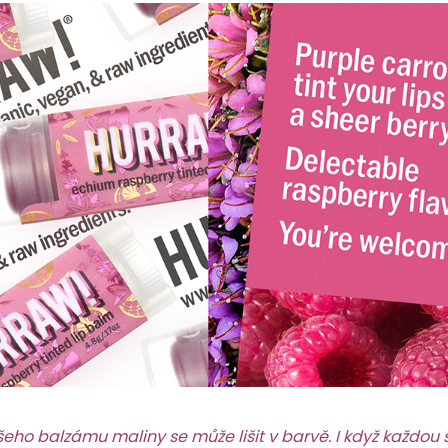
eho balzámu maliny se může lišit v barvě. I když každou 