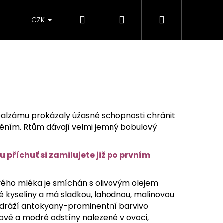
Hledat
Přihlášení
Nákupní
CZK
košík
balzámu prokázaly úžasné schopnosti chránit
ním. Rtům dávají velmi jemný bobulový
příchuť si zamilujete již po prvním
vého mléka je smíchán s olivovým olejem
yseliny a má sladkou, lahodnou, malinovou
odráží antokyany-prominentní barvivo
ové a modré odstíny nalezené v ovoci,