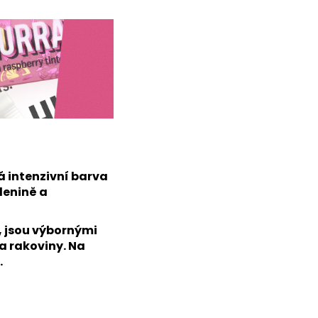
á intenzivní barva
lenině a
, jsou výbornými
a rakoviny. Na
.