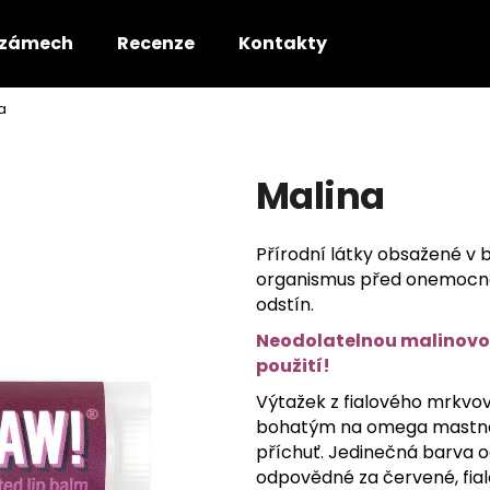
lzámech
Recenze
Kontakty
a
Co potřebujete najít?
Malina
HLEDAT
Přírodní látky obsažené v 
organismus před onemocně
Doporučujeme
odstín.
Neodolatelnou malinovou 
použití!
Výtažek z fialového mrkvo
bohatým na omega mastné k
příchuť. Jedinečná barva 
odpovědné za červené, fial