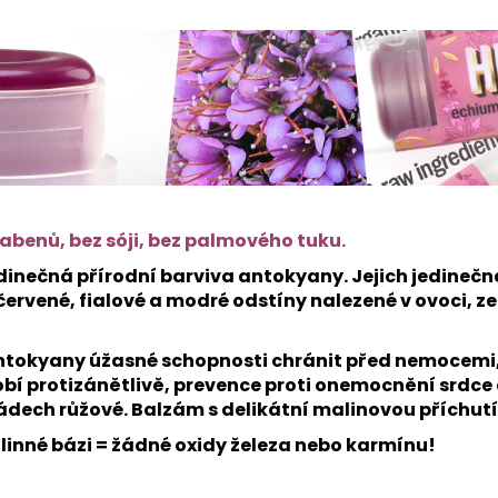
rabenů, bez sóji, bez palmového tuku.
inečná přírodní barviva antokyany. Jejich jedinečn
ervené, fialové a modré odstíny nalezené v ovoci, ze
antokyany úžasné schopnosti chránit před nemocemi
bí protizánětlivě, prevence proti onemocnění srdce 
nádech růžové. Balzám s delikátní malinovou příchutí
linné bázi = žádné oxidy železa nebo karmínu!