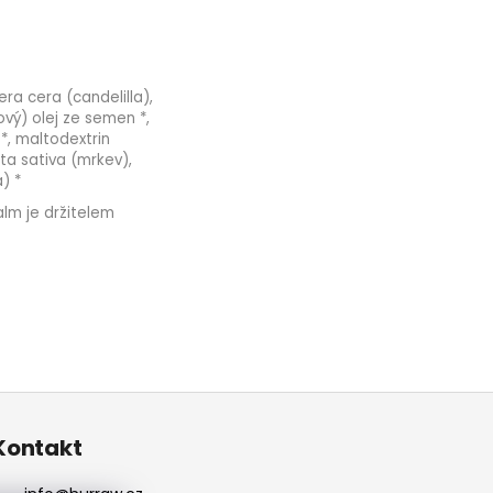
era cera (candelilla),
ový) olej ze semen *,
*, maltodextrin
ta sativa (mrkev),
) *
alm je držitelem
Kontakt