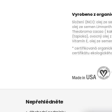
Vyrobeno z organi
Složení (INCI): olej ze 
olej ze semen Limnanthe
Theobroma cacao ( kaka
(tapioka), ovocný olej 
Vitamín E, olej ze seme
* certifikovaná organic
certifikátu ekologické
Z
á
Nepřehlédněte
p
a