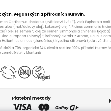
ckých, veganských a přírodních surovin.
semen Carthamus tinctorius (světlicový květ *), vosk Euphorbia cerif
s alba (mokřádkový olej), kokosový olej *, Ricinus communis (ricin
o) olej ze semen *, olej ze semen Simmondsia chinensis (jojoba) 
z Olea europaea (olivový) *, kořenový extrakt z Aroma, Daucus caro
n Helianthus annuus (slunečnice), Kyselina citronová (cukrová třtina
ká složka 79% organická 14% divoká rostlina 100% přírodní Hurraw B
ho zemědělství v Montaně
Platební metody