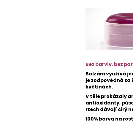
Bez barviv, bez pa
Balzám využívá jed
je zodpovědná za č
květinách.
V těle prokázaly 
antioxidanty, půso
rtech dávají čirý 
100% barva na rost