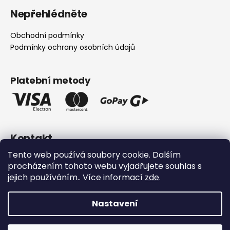
á
Nepřehlédněte
p
a
Obchodní podmínky
t
Podmínky ochrany osobních údajů
í
Platební metody
Kontakt
Tento web používá soubory cookie. Dalším
info
@
hurraw.cz
procházením tohoto webu vyjadřujete souhlas s
+420 606 545 069
jejich používáním.. Více informací
zde
.
Nastavení
Vytvořil Shoptet