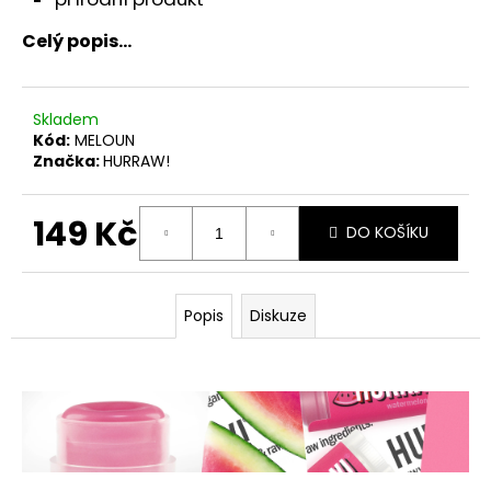
č
u
Celý popis...
j
e
m
Skladem
e
Kód:
MELOUN
Značka:
HURRAW!
149 Kč
DO KOŠÍKU
Měrná
cena:
Popis
Diskuze