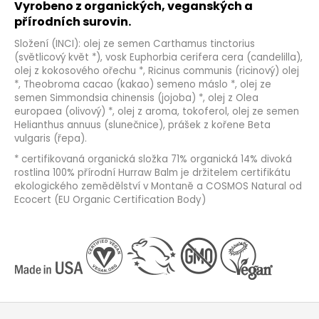
Vyrobeno z organických, veganských a
přírodních surovin.
Složení (INCI): olej ze semen Carthamus tinctorius
(světlicový květ *), vosk Euphorbia cerifera cera (candelilla),
olej z kokosového ořechu *, Ricinus communis (ricinový) olej
*, Theobroma cacao (kakao) semeno máslo *, olej ze
semen Simmondsia chinensis (jojoba) *, olej z Olea
europaea (olivový) *, olej z aroma, tokoferol, olej ze semen
Helianthus annuus (slunečnice), prášek z kořene Beta
vulgaris (řepa).
* certifikovaná organická složka 71% organická 14% divoká
rostlina 100% přírodní Hurraw Balm je držitelem certifikátu
ekologického zemědělství v Montaně a COSMOS Natural od
Ecocert (EU Organic Certification Body)
Z