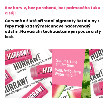
Bez barviv, bez parabenů, bez palmového tuku
a sóji
Červené a žluté přírodní pigmenty Betalainy z
řepy mají krásný melounově načervenalý
odstín. Na vašich rtech zůstane jen pouze čistý
lesk.