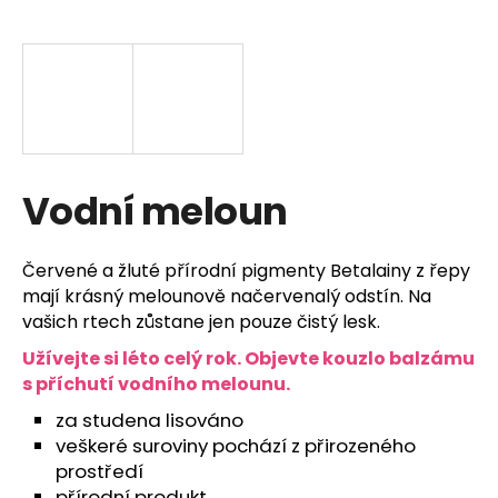
a
j
í
t
?
Vodní meloun
HLEDAT
Červené a žluté přírodní pigmenty Betalainy z řepy
mají krásný melounově načervenalý odstín. Na
vašich rtech zůstane jen pouze čistý lesk.
D
Užívejte si léto celý rok. Objevte kouzlo balzámu
o
s příchutí vodního melounu.
p
za studena lisováno
o
veškeré suroviny pochází z přirozeného
r
prostředí
u
přírodní produkt