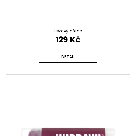
a
j
í
t
Lískový ořech
129 Kč
?
DETAIL
HLEDAT
D
o
p
o
r
u