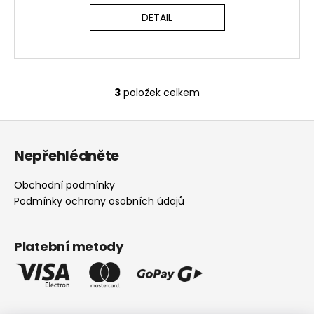
DETAIL
3
položek celkem
O
v
Z
l
á
á
Nepřehlédněte
d
p
a
a
Obchodní podmínky
c
t
Podmínky ochrany osobních údajů
í
í
p
r
Platební metody
v
k
y
v