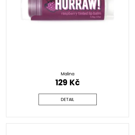
č
u
j
e
m
e
Malina
129 Kč
DETAIL